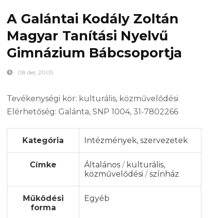
A Galántai Kodály Zoltán
Magyar Tanítási Nyelvű
Gimnázium Bábcsoportja
08 dec 2005
Tevékenységi kör: kulturális, közművelődési
Elérhetőség: Galánta, SNP 1004, 31-7802266
Kategória
Intézmények, szervezetek
Címke
Általános
/
kulturális,
közművelődési
/
színház
Működési
Egyéb
forma