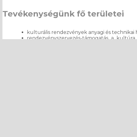
Tevékenységünk fő területei
kulturális rendezvények anyagi és technikai 
rendezvényszervezés-támogatás a kultúra é
tanfolyamok, előadások)
film- és hangzóanyag-archívumok kiépítésé
Hagyományos kultúra
A Kultúra Alap a szlovákiai magyar néptácmozg
néptáncfesztivál; Néptánc-antológia – Néptánce
Közművelődés
A Nemzetközi Néptánc- és Népzene-szimpózium
kedvelőinek kínál tanulási lehetőséget.