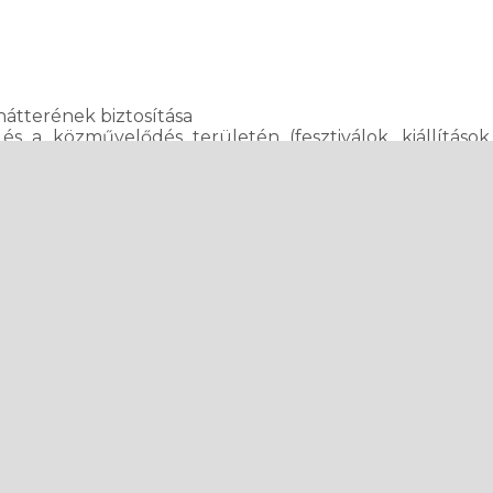
hátterének biztosítása
s a közművelődés területén (fesztiválok, kiállításo
nek támogatása
alom három országos rendezvényének főszervezője: E
gyüttesek Országos Seregszemléje; Deákos Szólótáncver
 aktív táncosoknak, együttesvezetőknek, zenészek