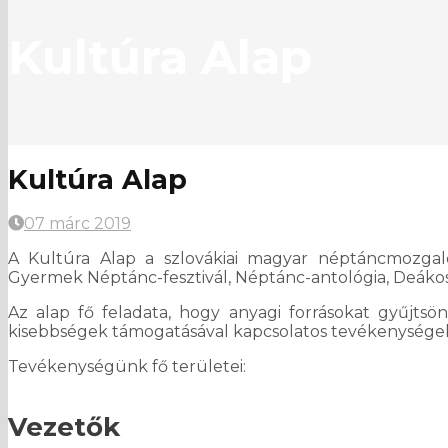
Kultúra Alap
Kultúra Alap
07 márc 2019
A Kultúra Alap a szlovákiai magyar néptáncmozga
Gyermek Néptánc-fesztivál, Néptánc-antológia, Deákos
Az alap fő feladata, hogy anyagi forrásokat gyűjtsö
kisebbségek támogatásával kapcsolatos tevékenysége
Tevékenységünk fő területei:
Vezetők