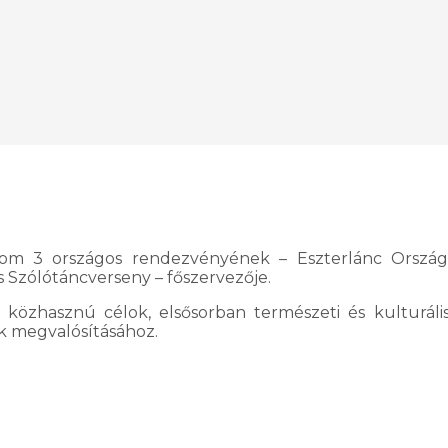
lom 3 országos rendezvényének – Eszterlánc Ország
 Szólótáncverseny – főszervezője.
n közhasznú célok, elsősorban természeti és kulturál
k megvalósításához.