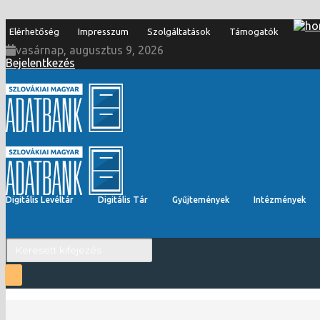
Elérhetőség
Impresszum
Szolgáltatások
Támogatók
vasárnap, augusztus 9, 2026
Bejelentkezés
Digitális Levéltár
Digitális Tár
Gyűjtemények
Intézmények